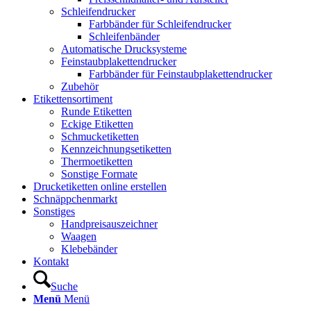
Schleifendrucker
Farbbänder für Schleifendrucker
Schleifenbänder
Automatische Drucksysteme
Feinstaubplakettendrucker
Farbbänder für Feinstaubplakettendrucker
Zubehör
Etikettensortiment
Runde Etiketten
Eckige Etiketten
Schmucketiketten
Kennzeichnungsetiketten
Thermoetiketten
Sonstige Formate
Drucketiketten online erstellen
Schnäppchenmarkt
Sonstiges
Handpreisauszeichner
Waagen
Klebebänder
Kontakt
Suche
Menü
Menü