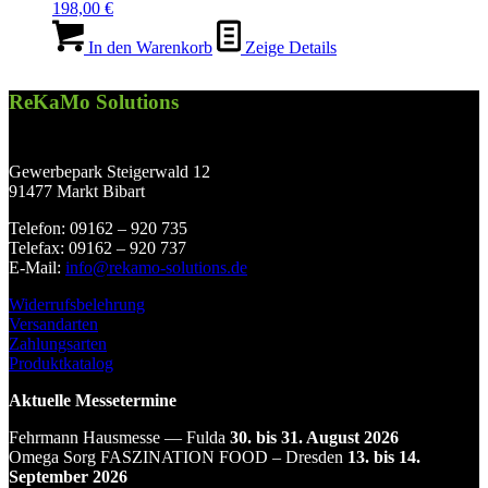
198,00
€
In den Warenkorb
Zeige Details
ReKaMo Solutions
Gewerbepark Steigerwald 12
91477 Markt Bibart
Telefon: 09162 – 920 735
Telefax: 09162 – 920 737
E‑Mail:
info@rekamo-solutions.de
Widerrufsbelehrung
Versandarten
Zahlungsarten
Produktkatalog
Aktuelle Messetermine
Fehrmann Hausmesse — Fulda
30. bis 31. August 2026
Omega Sorg FASZINATION FOOD – Dresden
13. bis 14.
September 2026